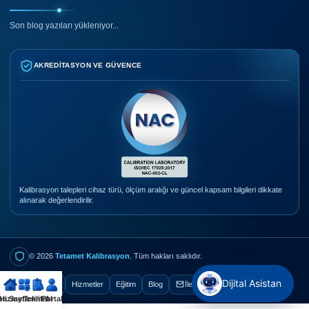
Son blog yazıları yükleniyor...
AKREDITASYON VE GÜVENCE
Kalibrasyon talepleri cihaz türü, ölçüm aralığı ve güncel kapsam bilgileri dikkate
alınarak değerlendirilir.
© 2026
Tetamet Kalibrasyon
. Tüm hakları saklıdır.
Dijital Asistan
Ana Sayfa
Hizmetler
Eğitim
Blog
İletişim
na Sayfa
Hizmetlerimiz
Teklif Al
Portal