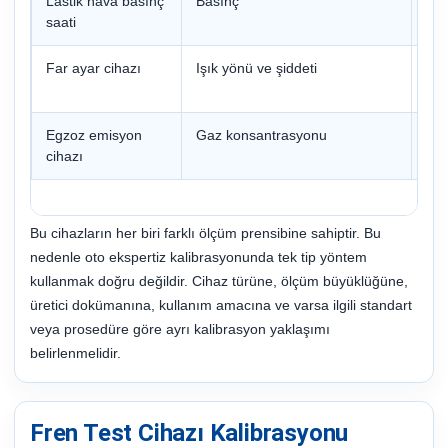
Lastik hava basınç
Basınç
Bas
saati
Far ayar cihazı
Işık yönü ve şiddeti
Opt
etki
Egzoz emisyon
Gaz konsantrasyonu
Ref
cihazı
kara
Bu cihazların her biri farklı ölçüm prensibine sahiptir. Bu
nedenle oto ekspertiz kalibrasyonunda tek tip yöntem
kullanmak doğru değildir. Cihaz türüne, ölçüm büyüklüğüne,
üretici dokümanına, kullanım amacına ve varsa ilgili standart
veya prosedüre göre ayrı kalibrasyon yaklaşımı
belirlenmelidir.
Fren Test Cihazı Kalibrasyonu