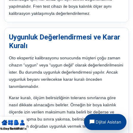
yapılmalıdır. Fren test cihazı ile boya kalınlık ölçer aynı
kalibrasyon yaklaşımıyla değerlendirilemez.
Uygunluk Değerlendirmesi ve Karar
Kuralı
Oto ekspertiz kalibrasyonu sonucunda müşteri çoğu zaman
cihazın “uygun” veya “uygun değil” olarak değerlendirilmesini
ister. Bu durumda uygunluk değerlendirmesi yapılır. Ancak
uygunluk beyanı verilecekse karar kuralı önceden
tanımlanmalıdır.
Karar kuralı, ölçüm belirsizliğinin tolerans sınırlarına göre
nasıl dikkate alınacağını belirler. Örneğin bir boya kalınlık
ölçerde izin verilen maksimum hata belirli bir değerse ve
ölçülen sapma bu sınıra yakınsa, belirsizlik dikkate
Dijital Asistan
alınmadan doğrudan uygunluk vermek teknik açıdan riskli
a Sayfa
Hizmetlerimiz
Teklif Al
Portal