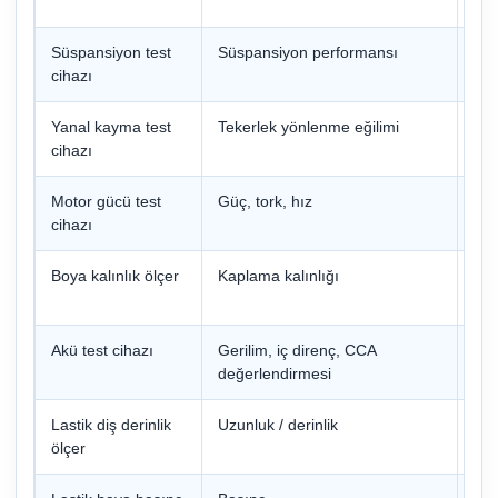
sis
Süspansiyon test
Süspansiyon performansı
Din
cihazı
doğ
Yanal kayma test
Tekerlek yönlenme eğilimi
Pla
cihazı
nok
Motor gücü test
Güç, tork, hız
Rul
cihazı
mod
Boya kalınlık ölçer
Kaplama kalınlığı
Ref
tipi
Akü test cihazı
Gerilim, iç direnç, CCA
Ele
değerlendirmesi
alg
Lastik diş derinlik
Uzunluk / derinlik
Çöz
ölçer
uzu