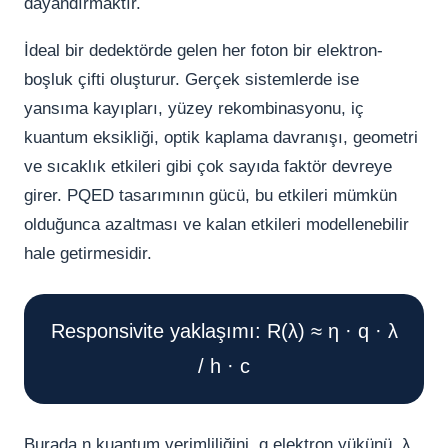
dayandırmaktır.
İdeal bir dedektörde gelen her foton bir elektron-
boşluk çifti oluşturur. Gerçek sistemlerde ise
yansıma kayıpları, yüzey rekombinasyonu, iç
kuantum eksikliği, optik kaplama davranışı, geometri
ve sıcaklık etkileri gibi çok sayıda faktör devreye
girer. PQED tasarımının gücü, bu etkileri mümkün
olduğunca azaltması ve kalan etkileri modellenebilir
hale getirmesidir.
Responsivite yaklaşımı: R(λ) ≈ η · q · λ
/ h · c
Burada η kuantum verimliliğini, q elektron yükünü, λ