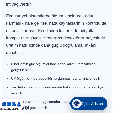
ihtiyaç vardır.
Endüstriyel sistemlerde ölçüm zinciri ne kadar
karmaşık hale gelirse, hata kaynaklarının kontrolü de
o kadar zorlaşır. Kendinden kalibreli fotodiyotlar,
kompakt ve güvenilir referans dedektörler sayesinde
üretim hattı içinde daha güçlü doğrulama imkânı
sunabilir.
Fiber optik güç ölçümlerinde daha kararlı referanslar
geliştirilebilir.
UV ölçümlerinde dedektör yaşlanması daha iyi izlenebilir.
Yarıiletken ve fotonik üretiminde hat içi doğrulama kabiliyeti
artabilir.
Uzay ve savunma uygulamalarında görev süresince ölçüm
Dijital Asistan
güvenilirliği güçlenebilir.
na Sayfa
Hizmetlerimiz
Teklif Al
Portal