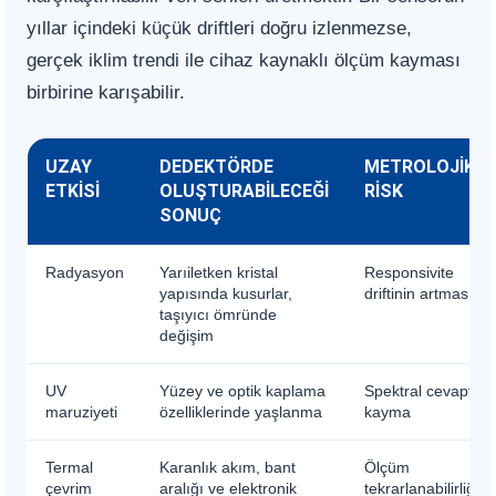
yıllar içindeki küçük driftleri doğru izlenmezse,
gerçek iklim trendi ile cihaz kaynaklı ölçüm kayması
birbirine karışabilir.
UZAY
DEDEKTÖRDE
METROLOJIK
ETKISI
OLUŞTURABILECEĞI
RISK
SONUÇ
Radyasyon
Yarıiletken kristal
Responsivite
yapısında kusurlar,
driftinin artması
taşıyıcı ömründe
değişim
UV
Yüzey ve optik kaplama
Spektral cevapta
maruziyeti
özelliklerinde yaşlanma
kayma
Termal
Karanlık akım, bant
Ölçüm
çevrim
aralığı ve elektronik
tekrarlanabilirliğini