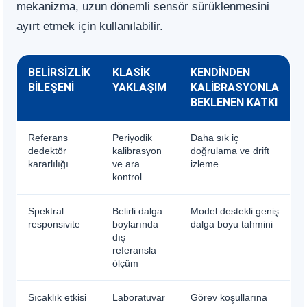
mekanizma, uzun dönemli sensör sürüklenmesini
ayırt etmek için kullanılabilir.
BELIRSIZLIK
KLASIK
KENDINDEN
BILEŞENI
YAKLAŞIM
KALIBRASYONLA
BEKLENEN KATKI
Referans
Periyodik
Daha sık iç
dedektör
kalibrasyon
doğrulama ve drift
kararlılığı
ve ara
izleme
kontrol
Spektral
Belirli dalga
Model destekli geniş
responsivite
boylarında
dalga boyu tahmini
dış
referansla
ölçüm
Sıcaklık etkisi
Laboratuvar
Görev koşullarına