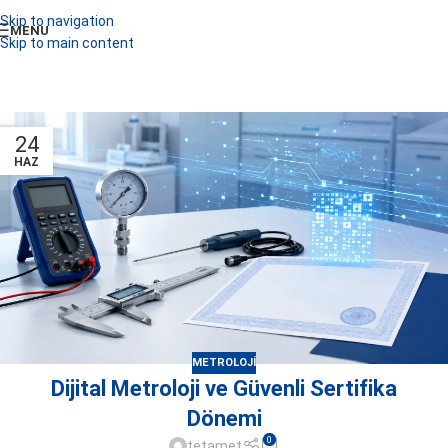
Skip to navigation
MENU
Skip to main content
24
HAZ
METROLOJI
Dijital Metroloji ve Güvenli Sertifika
Dönemi
0
tetamet