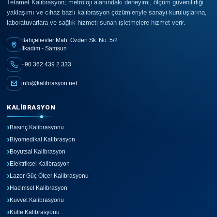
Tetamet Kalibrasyon; metroloji alanındaki deneyimi, ölçüm güvenilirliği
yaklaşımı ve cihaz bazlı kalibrasyon çözümleriyle sanayi kuruluşlarına,
laboratuvarlara ve sağlık hizmeti sunan işletmelere hizmet verir.
Bahçelievler Mah. Özden Sk. No: 5/2
İlkadım - Samsun
+90 362 439 2 333
info@kalibrasyon.net
KALIBRASYON
Basınç Kalibrasyonu
Biyomedikal Kalibrasyon
Boyutsal Kalibrasyon
Elektriksel Kalibrasyon
Lazer Güç Ölçer Kalibrasyonu
Hacimsel Kalibrasyon
Kuvvet Kalibrasyonu
Kütle Kalibrasyonu