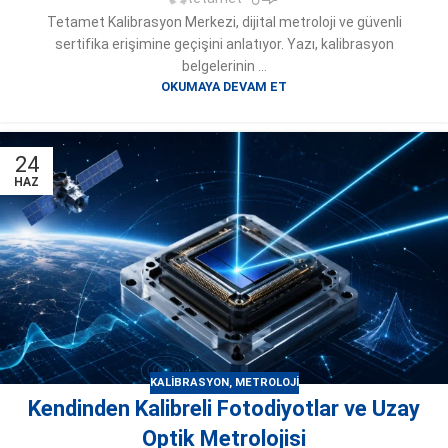
Tetamet Kalibrasyon Merkezi, dijital metroloji ve güvenli
sertifika erişimine geçişini anlatıyor. Yazı, kalibrasyon
belgelerinin ...
OKUMAYA DEVAM ET
24
HAZ
KALIBRASYON
,
METROLOJI
Kendinden Kalibreli Fotodiyotlar ve Uzay
Optik Metrolojisi